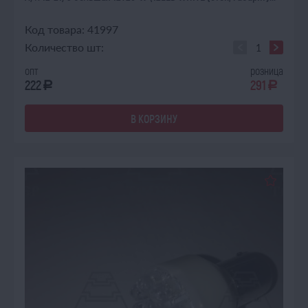
Код товара: 41997
Количество шт:
опт
розница
222
291
a
a
В КОРЗИНУ