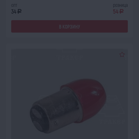
опт
розница
34
54
a
a
В КОРЗИНУ