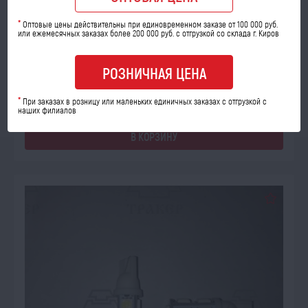
А/л 12-5 (R5W)-T15-12В-BA15S-G18-5LED с/диод
*
Оптовые цены действительны при единовременном заказе от 100 000 руб.
или ежемесячных заказах более 200 000 руб. с отгрузкой со склада г. Киров
Код товара: 09570
Количество шт:
РОЗНИЧНАЯ ЦЕНА
опт
розница
65
101
*
При заказах в розницу или маленьких единичных заказах с отгрузкой с
a
a
наших филиалов
В КОРЗИНУ