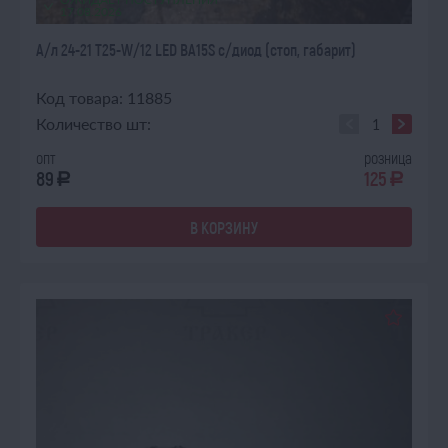
17.08.2026
А/л 24-21 Т25-W/12 LED ВА15S с/диод (стоп, габарит)
Код товара: 11885
Количество шт:
опт
розница
89
125
a
a
В КОРЗИНУ