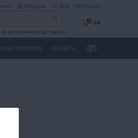
зинов
Избранное
Вход
Регистрация
0
0
a
по внутреннему коду тракера
НАША КОМПАНИЯ
КОНТАКТЫ