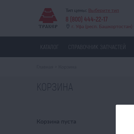
Тип цены:
Выберите тип
8 (800) 444-22-17
г. Уфа (респ. Башкортостан)
КАТАЛОГ
СПРАВОЧНИК ЗАПЧАСТЕЙ
Главная
>
Корзина
КОРЗИНА
Корзина пуста