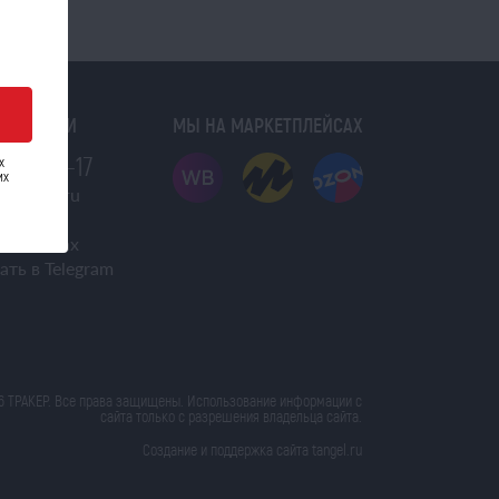
Я С НАМИ
МЫ НА МАРКЕТПЛЕЙСАХ
 444-22-17
х
их
s@traker.ru
VK
ать в Max
ать в Telegram
6 ТРАКЕР. Все права защищены. Использование информации с
сайта только с разрешения владельца сайта.
Создание и поддержка сайта tangel.ru