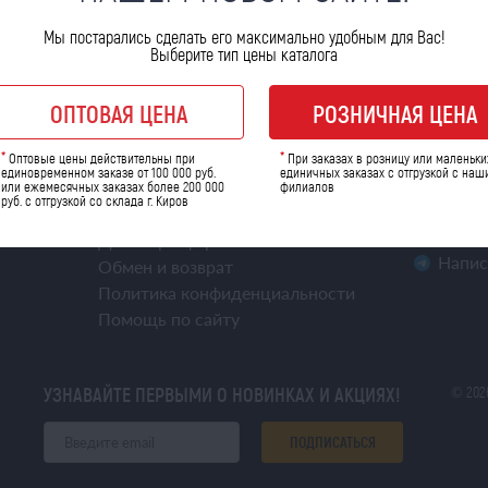
Мы постарались сделать его максимально удобным для Вас!
Выберите тип цены каталога
ОПТОВАЯ ЦЕНА
РОЗНИЧНАЯ ЦЕНА
ХНИКИ
ИНФОРМАЦИЯ
СВЯЗАТЬС
8 (800)
*
*
Оптовые цены действительны при
При заказах в розницу или маленьки
Доставка
единовременном заказе от 100 000 руб.
единичных заказах с отгрузкой с наш
или ежемесячных заказах более 200 000
филиалов
Оплата
ufa.ft
руб. с отгрузкой со склада г. Киров
Открыть магазин
Мы в 
Напис
Договор-оферта
Напис
Обмен и возврат
Политика конфиденциальности
Помощь по сайту
УЗНАВАЙТЕ ПЕРВЫМИ О НОВИНКАХ И АКЦИЯХ!
© 202
ПОДПИСАТЬСЯ